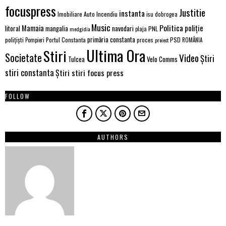
focuspress
Justitie
instanta
Imobiliare Auto
Incendiu
isu dobrogea
Music
Politica
poliție
Mamaia
litoral
navodari
mangalia
PNL
medgidia
plaja
primăria constanta
polițiști
PSD
Portul Constanta
proces
Pompieri
proiect
ROMÂNIA
Ultima Ora
Stiri
Societate
Video
Știri
Velo Comms
Tulcea
stiri constanta
Știri stiri focus press
FOLLOW
AUTHORS