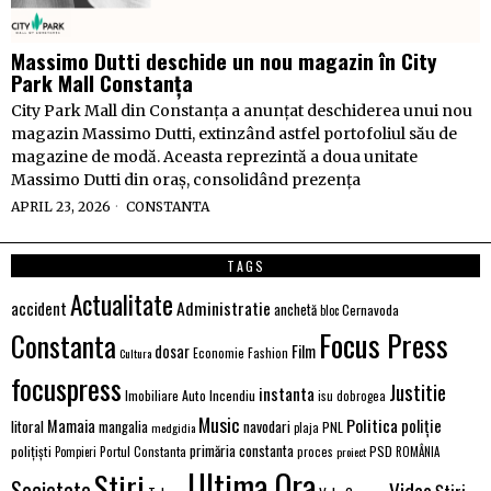
Massimo Dutti deschide un nou magazin în City
Park Mall Constanța
City Park Mall din Constanța a anunțat deschiderea unui nou
magazin Massimo Dutti, extinzând astfel portofoliul său de
magazine de modă. Aceasta reprezintă a doua unitate
Massimo Dutti din oraș, consolidând prezența
APRIL 23, 2026
CONSTANTA
TAGS
Actualitate
Administratie
accident
anchetă
Cernavoda
bloc
Focus Press
Constanta
Film
dosar
Economie
Fashion
Cultura
focuspress
Justitie
instanta
Imobiliare Auto
Incendiu
isu dobrogea
Music
Politica
poliție
Mamaia
litoral
navodari
mangalia
PNL
medgidia
plaja
primăria constanta
polițiști
PSD
Portul Constanta
proces
Pompieri
proiect
ROMÂNIA
Ultima Ora
Stiri
Societate
Video