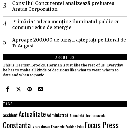
Consiliul Concurenței analizează preluarea
Aratas Corporation
Primăria Tulcea menține iluminatul public cu
consum redus de energie
Aproape 200.000 de turiști așteptați pe litoral de
15 August
ABOUT US
This is Herman Brooks. Herman is just like the rest of us. Everyday
he has to make all kinds of decisions like what to wear, whom to
date and when to panic.
TAGS
Actualitate
Administratie
accident
anchetă
Cernavoda
bloc
Focus Press
Constanta
Film
dosar
Economie
Fashion
Cultura