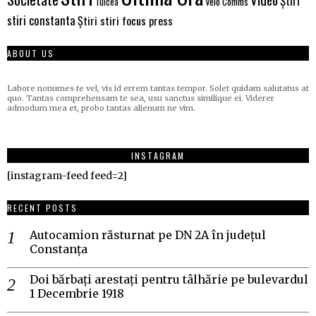
Știri
Velo Comms
Tulcea
stiri constanta
Știri stiri focus press
ABOUT US
Labore nonumes te vel, vis id errem tantas tempor. Solet quidam salutatus at
quo. Tantas comprehensam te sea, usu sanctus similique ei. Viderer
admodum mea et, probo tantas alienum ne vim.
INSTAGRAM
[instagram-feed feed=2]
RECENT POSTS
Autocamion răsturnat pe DN 2A în județul
Constanța
Doi bărbați arestați pentru tâlhărie pe bulevardul
1 Decembrie 1918