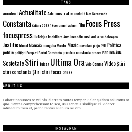
TAGS
Actualitate
Administratie
accident
anchetă
Cernavoda
bloc
Focus Press
Constanta
Film
dosar
Economie
Fashion
Cultura
focuspress
instanta
Incendiu
Imobiliare Auto
Ilie Bolojan
isu dobrogea
Justitie
Music
Politica
Mamaia
litoral
navodari
mangalia
PNL
Monden
plaja
poliție
primăria constanta
polițiști
Portul Constanta
proces
PSD
Pompieri
ROMÂNIA
Ultima Ora
Stiri
Societate
Video
Știri
Tulcea
Velo Comms
stiri constanta
Știri stiri focus press
ABOUT US
Labore nonumes te vel, vis id errem tantas tempor. Solet quidam salutatus at
quo. Tantas comprehensam te sea, usu sanctus similique ei. Viderer
admodum mea et, probo tantas alienum ne vim.
INSTAGRAM