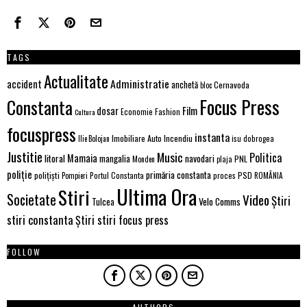
TAGS
Actualitate
Administratie
accident
anchetă
Cernavoda
bloc
Focus Press
Constanta
Film
dosar
Economie
Fashion
Cultura
focuspress
instanta
Incendiu
Imobiliare Auto
Ilie Bolojan
isu dobrogea
Justitie
Music
Politica
Mamaia
litoral
navodari
mangalia
PNL
Monden
plaja
poliție
primăria constanta
polițiști
Portul Constanta
proces
PSD
Pompieri
ROMÂNIA
Ultima Ora
Stiri
Societate
Video
Știri
Tulcea
Velo Comms
stiri constanta
Știri stiri focus press
FOLLOW