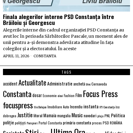
Finala alegerilor interne PSD Constanța între
Brăiloiu și Georgescu
Alegerile interne din cadrul organizației PSD Constanța au
avut loc în perioada Sărbătorilor Pascale, un moment ales de
unii pentru a-și demonstra adevărata atitudine în fața
colegilor și a electoratului. În aceste
APRIL 11, 2026
CONSTANTA
TAGS
Actualitate
Administratie
accident
anchetă
Cernavoda
bloc
Focus Press
Constanta
dosar
Film
Economie
Fashion
elevi
focuspress
instanta
Incendiu
Imobiliare Auto
Ilie Bolojan
IPJ Constanța
isu
Justitie
Music
Politica
Mamaia
litoral
navodari
mangalia
PNL
dobrogea
plaja
poliție
primăria constanta
polițiști
proces
PSD
Pompieri
Portul Constanta
ROMÂNIA
Ultima Ora
Stiri