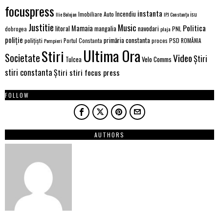
focuspress
instanta
Incendiu
Imobiliare Auto
Ilie Bolojan
IPJ Constanța
isu
Justitie
Music
Politica
Mamaia
litoral
navodari
mangalia
PNL
dobrogea
plaja
poliție
primăria constanta
polițiști
proces
PSD
Pompieri
Portul Constanta
ROMÂNIA
Ultima Ora
Stiri
Societate
Video
Știri
Velo Comms
Tulcea
stiri constanta
Știri stiri focus press
FOLLOW
AUTHORS