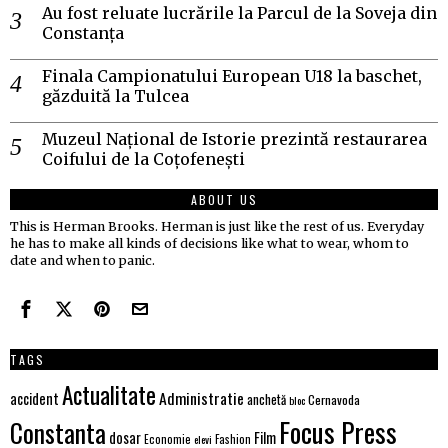
Au fost reluate lucrările la Parcul de la Soveja din
Constanța
Finala Campionatului European U18 la baschet,
găzduită la Tulcea
Muzeul Național de Istorie prezintă restaurarea
Coifului de la Coțofenești
ABOUT US
This is Herman Brooks. Herman is just like the rest of us. Everyday
he has to make all kinds of decisions like what to wear, whom to
date and when to panic.
TAGS
Actualitate
Administratie
accident
anchetă
Cernavoda
bloc
Focus Press
Constanta
dosar
Film
Economie
Fashion
elevi