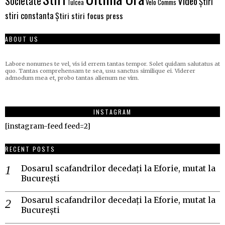
Societate
Video
Știri
Velo Comms
Tulcea
stiri constanta
Știri stiri focus press
ABOUT US
Labore nonumes te vel, vis id errem tantas tempor. Solet quidam salutatus at
quo. Tantas comprehensam te sea, usu sanctus similique ei. Viderer
admodum mea et, probo tantas alienum ne vim.
INSTAGRAM
[instagram-feed feed=2]
RECENT POSTS
Dosarul scafandrilor decedați la Eforie, mutat la
București
Dosarul scafandrilor decedați la Eforie, mutat la
București