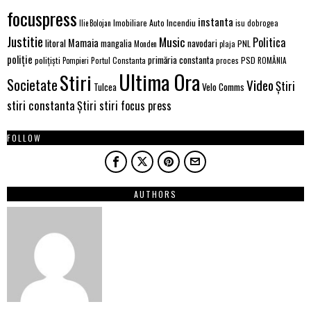
focuspress
instanta
Imobiliare Auto
Incendiu
Ilie Bolojan
isu dobrogea
Justitie
Music
Politica
Mamaia
litoral
navodari
mangalia
PNL
Monden
plaja
poliție
primăria constanta
polițiști
PSD
Portul Constanta
proces
Pompieri
ROMÂNIA
Ultima Ora
Stiri
Societate
Video
Știri
Tulcea
Velo Comms
stiri constanta
Știri stiri focus press
FOLLOW
AUTHORS