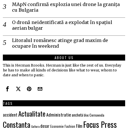
MApN confirmă explozia unei drone la granița
cu Bulgaria
O dronă neidentificată a explodat în spațiul
aerian bulgar
Litoralul românesc atinge grad maxim de
ocupare în weekend
ABOUT US
This is Herman Brooks. Herman is just like the rest of us. Everyday
he has to make all kinds of decisions like what to wear, whom to
date and when to panic.
TAGS
Actualitate
Administratie
accident
anchetă
Cernavoda
bloc
Focus Press
Constanta
Film
dosar
Economie
Fashion
Cultura