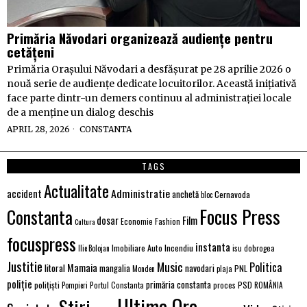
Primăria Năvodari organizează audiențe pentru
cetățeni
Primăria Orașului Năvodari a desfășurat pe 28 aprilie 2026 o
nouă serie de audiențe dedicate locuitorilor. Această inițiativă
face parte dintr-un demers continuu al administrației locale
de a menține un dialog deschis
APRIL 28, 2026
CONSTANTA
TAGS
Actualitate
Administratie
accident
anchetă
Cernavoda
bloc
Focus Press
Constanta
Film
dosar
Economie
Fashion
Cultura
focuspress
instanta
Imobiliare Auto
Incendiu
Ilie Bolojan
isu dobrogea
Justitie
Music
Politica
Mamaia
litoral
navodari
mangalia
PNL
Monden
plaja
poliție
primăria constanta
polițiști
PSD
Portul Constanta
proces
Pompieri
ROMÂNIA
Ultima Ora
Stiri