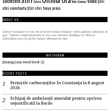
Societate
Video
Știri
Tulcea
Velo Comms
stiri constanta
Știri stiri focus press
ABOUT US
Labore nonumes te vel, vis id errem tantas tempor. Solet quidam salutatus at
quo. Tantas comprehensam te sea, usu sanctus similique ei. Viderer
admodum mea et, probo tantas alienum ne vim.
INSTAGRAM
[instagram-feed feed=2]
RECENT POSTS
Prețurile carburanților în Constanța la 8 august
2026
Echipaj de ambulanță amendat pentru oprirea
nejustificată la Bacău