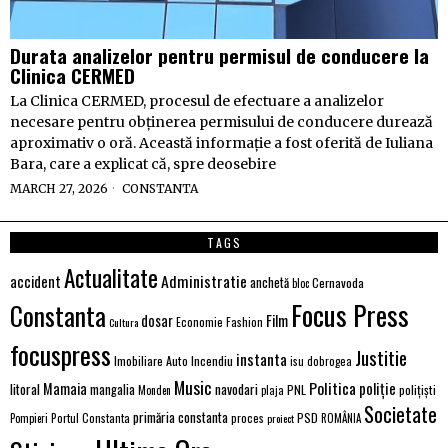
Durata analizelor pentru permisul de conducere la
Clinica CERMED
La Clinica CERMED, procesul de efectuare a analizelor
necesare pentru obținerea permisului de conducere durează
aproximativ o oră. Această informație a fost oferită de Iuliana
Bara, care a explicat că, spre deosebire
MARCH 27, 2026
CONSTANTA
TAGS
Actualitate
Administratie
accident
anchetă
Cernavoda
bloc
Focus Press
Constanta
Film
dosar
Economie
Fashion
Cultura
focuspress
Justitie
instanta
Imobiliare Auto
Incendiu
isu dobrogea
Music
Politica
poliție
Mamaia
litoral
navodari
mangalia
PNL
polițiști
Monden
plaja
Societate
primăria constanta
PSD
Portul Constanta
proces
Pompieri
proiect
ROMÂNIA