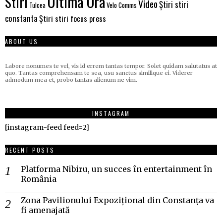
Ultima Ora
Stiri
Video
Știri stiri
Velo Comms
Tulcea
constanta
Știri stiri focus press
ABOUT US
Labore nonumes te vel, vis id errem tantas tempor. Solet quidam salutatus at
quo. Tantas comprehensam te sea, usu sanctus similique ei. Viderer
admodum mea et, probo tantas alienum ne vim.
INSTAGRAM
[instagram-feed feed=2]
RECENT POSTS
Platforma Nibiru, un succes în entertainment în
România
Zona Pavilionului Expozițional din Constanța va
fi amenajată