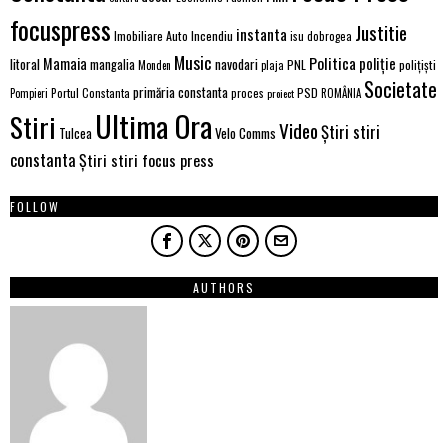
focuspress
Justitie
instanta
Imobiliare Auto
Incendiu
isu dobrogea
Music
Politica
poliție
Mamaia
litoral
navodari
mangalia
PNL
polițiști
Monden
plaja
Societate
primăria constanta
PSD
Portul Constanta
proces
Pompieri
proiect
ROMÂNIA
Ultima Ora
Stiri
Video
Știri stiri
Velo Comms
Tulcea
constanta
Știri stiri focus press
FOLLOW
AUTHORS