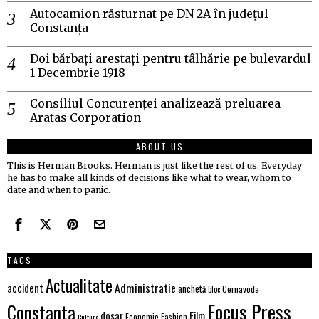
Autocamion răsturnat pe DN 2A în județul
Constanța
Doi bărbați arestați pentru tâlhărie pe bulevardul
1 Decembrie 1918
Consiliul Concurenței analizează preluarea
Aratas Corporation
ABOUT US
This is Herman Brooks. Herman is just like the rest of us. Everyday
he has to make all kinds of decisions like what to wear, whom to
date and when to panic.
TAGS
Actualitate
Administratie
accident
anchetă
Cernavoda
bloc
Focus Press
Constanta
Film
dosar
Economie
Fashion
Cultura