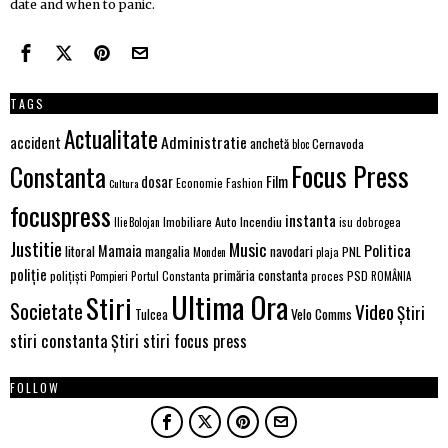
date and when to panic.
TAGS
Actualitate
Administratie
accident
anchetă
Cernavoda
bloc
Focus Press
Constanta
Film
dosar
Economie
Fashion
Cultura
focuspress
instanta
Imobiliare Auto
Incendiu
Ilie Bolojan
isu dobrogea
Justitie
Music
Politica
Mamaia
litoral
navodari
mangalia
PNL
Monden
plaja
poliție
primăria constanta
polițiști
PSD
Portul Constanta
proces
Pompieri
ROMÂNIA
Ultima Ora
Stiri
Societate
Video
Știri
Velo Comms
Tulcea
stiri constanta
Știri stiri focus press
FOLLOW