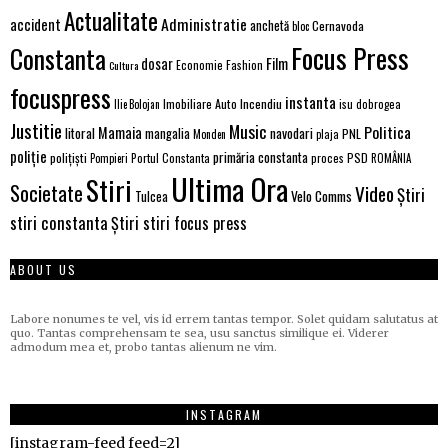
Actualitate
Administratie
accident
anchetă
Cernavoda
bloc
Focus Press
Constanta
Film
dosar
Economie
Fashion
Cultura
focuspress
instanta
Imobiliare Auto
Incendiu
Ilie Bolojan
isu dobrogea
Justitie
Music
Politica
Mamaia
litoral
navodari
mangalia
PNL
Monden
plaja
poliție
primăria constanta
polițiști
PSD
Portul Constanta
proces
Pompieri
ROMÂNIA
Ultima Ora
Stiri
Societate
Video
Știri
Velo Comms
Tulcea
stiri constanta
Știri stiri focus press
ABOUT US
Labore nonumes te vel, vis id errem tantas tempor. Solet quidam salutatus at
quo. Tantas comprehensam te sea, usu sanctus similique ei. Viderer
admodum mea et, probo tantas alienum ne vim.
INSTAGRAM
[instagram-feed feed=2]