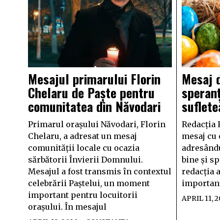
Mesajul primarului Florin
Mesaj 
Chelaru de Paște pentru
speranț
comunitatea din Năvodari
suflete
Primarul orașului Năvodari, Florin
Redacția 
Chelaru, a adresat un mesaj
mesaj cu 
comunității locale cu ocazia
adresându
sărbătorii Învierii Domnului.
bine și sp
Mesajul a fost transmis în contextul
redacția a
celebrării Paștelui, un moment
importanț
important pentru locuitorii
APRIL 11, 
orașului. În mesajul