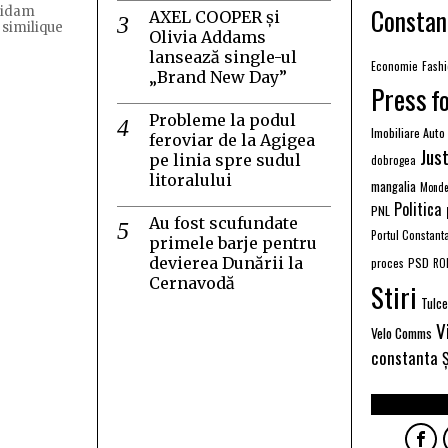
Constan
quidam
AXEL COOPER și
 similique
Olivia Addams
lansează single-ul
Economie
Fash
„Brand New Day”
Press
f
Probleme la podul
Imobiliare Auto
feroviar de la Agigea
Just
pe linia spre sudul
dobrogea
litoralului
mangalia
Monde
Politica
PNL
Au fost scufundate
Portul Constant
primele barje pentru
devierea Dunării la
PSD
proces
RO
Cernavodă
Stiri
Tulc
V
Velo Comms
constanta
Ș