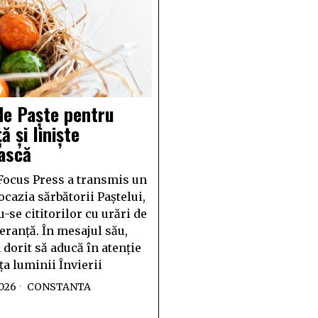
de Paște pentru
ă și liniște
ască
Focus Press a transmis un
ocazia sărbătorii Paștelui,
-se cititorilor cu urări de
eranță. În mesajul său,
 dorit să aducă în atenție
a luminii Învierii
2026
CONSTANTA