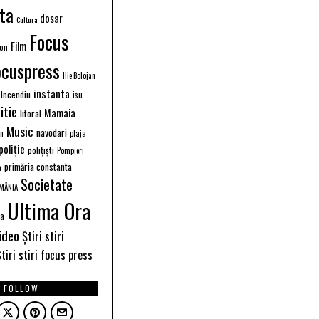
ta
dosar
Cultura
Focus
Film
ion
ocuspress
Ilie Bolojan
instanta
Incendiu
isu
itie
Mamaia
litoral
Music
navodari
n
plaja
poliție
polițiști
Pompieri
primăria constanta
a
Societate
MÂNIA
Ultima Ora
ea
ideo
Știri stiri
tiri stiri focus press
FOLLOW