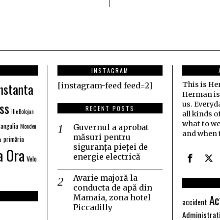
INSTAGRAM
nstanta
This is H
[instagram-feed feed=2]
Herman is j
ss
us. Everyd
RECENT POSTS
Ilie Bolojan
all kinds o
what to we
angalia
Monden
Guvernul a aprobat
and when t
măsuri pentru
primăria
a
siguranța pieței de
a Ora
energie electrică
Velo
Avarie majoră la
conducta de apă din
Ac
Mamaia, zona hotel
accident
Piccadilly
Administrat