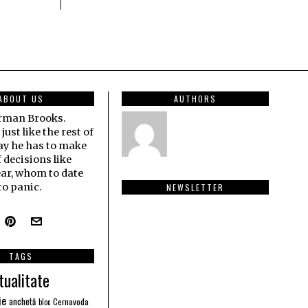
ABOUT US
AUTHORS
erman Brooks.
ust like the rest of
ay he has to make
f decisions like
ar, whom to date
o panic.
NEWSLETTER
TAGS
tualitate
ie
anchetă
Cernavoda
bloc