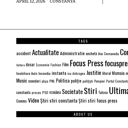
APRIL 12, 2026
CONSTANTA
TAGS
Co
Actualitate
Administratie
accident
anchetă
Cernavoda
bloc
Focus Press
focuspre
Film
dosar
Economie
Fashion
Cultura
Justitie
instanta
Mamaia
litoral
Imobiliare Auto
Incendiu
m
isu dobrogea
Music
Politica
poliție
navodari
PNL
polițiști
Portul Constant
plaja
Pompieri
Ultim
Stiri
Societate
constanta
PSD
Tulcea
proces
ROMÂNIA
Video
Știri stiri constanta
Știri stiri focus press
Comms
ABOUT US