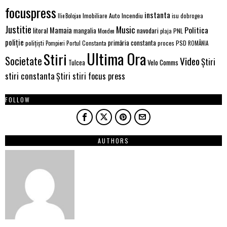
focuspress
instanta
Imobiliare Auto
Incendiu
Ilie Bolojan
isu dobrogea
Justitie
Music
Politica
Mamaia
litoral
navodari
mangalia
PNL
Monden
plaja
poliție
primăria constanta
polițiști
PSD
Portul Constanta
proces
Pompieri
ROMÂNIA
Ultima Ora
Stiri
Societate
Video
Știri
Velo Comms
Tulcea
stiri constanta
Știri stiri focus press
FOLLOW
AUTHORS