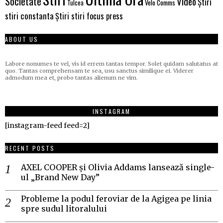
Societate
Video
Știri
Velo Comms
Tulcea
stiri constanta
Știri stiri focus press
ABOUT US
Labore nonumes te vel, vis id errem tantas tempor. Solet quidam salutatus at
quo. Tantas comprehensam te sea, usu sanctus similique ei. Viderer
admodum mea et, probo tantas alienum ne vim.
INSTAGRAM
[instagram-feed feed=2]
RECENT POSTS
AXEL COOPER și Olivia Addams lansează single-
ul „Brand New Day”
Probleme la podul feroviar de la Agigea pe linia
spre sudul litoralului