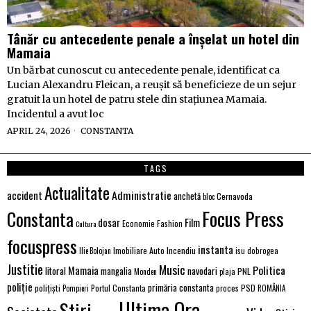
Tânăr cu antecedente penale a înșelat un hotel din
Mamaia
Un bărbat cunoscut cu antecedente penale, identificat ca
Lucian Alexandru Fleican, a reușit să beneficieze de un sejur
gratuit la un hotel de patru stele din stațiunea Mamaia.
Incidentul a avut loc
APRIL 24, 2026
CONSTANTA
TAGS
Actualitate
Administratie
accident
anchetă
Cernavoda
bloc
Focus Press
Constanta
Film
dosar
Economie
Fashion
Cultura
focuspress
instanta
Imobiliare Auto
Incendiu
Ilie Bolojan
isu dobrogea
Justitie
Music
Politica
Mamaia
litoral
navodari
mangalia
PNL
Monden
plaja
poliție
primăria constanta
polițiști
PSD
Portul Constanta
proces
Pompieri
ROMÂNIA
Ultima Ora
Stiri