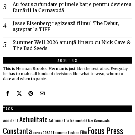
Au fost scufundate primele barje pentru devierea
Dunării la Cernavodă
Jesse Eisenberg regizează filmul The Debut,
așteptat la TIFF
Summer Well 2026 anunță lineup cu Nick Cave &
The Bad Seeds
ABOUT US
This is Herman Brooks. Herman is just like the rest of us. Everyday
he has to make all kinds of decisions like what to wear, whom to
date and when to panic.
TAGS
Actualitate
Administratie
accident
anchetă
Cernavoda
bloc
Focus Press
Constanta
Film
dosar
Economie
Fashion
Cultura