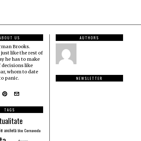
ABOUT US
AUTHORS
erman Brooks.
ust like the rest of
ay he has to make
f decisions like
ar, whom to date
o panic.
NEWSLETTER
TAGS
tualitate
ie
anchetă
Cernavoda
bloc
ta