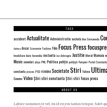
TAGS
Co
Actualitate
Administratie
accident
anchetă
Cernavoda
bloc
Focus Press
focuspre
Film
dosar
Economie
Fashion
Cultura
Justitie
instanta
Mamaia
litoral
Imobiliare Auto
Incendiu
m
isu dobrogea
Music
Politica
poliție
navodari
PNL
polițiști
Portul Constant
plaja
Pompieri
Ultim
Stiri
Societate
constanta
PSD
Tulcea
proces
ROMÂNIA
Video
Știri stiri constanta
Știri stiri focus press
Comms
ABOUT US
Labore nonumes te vel, vis id errem tantas tempor. Solet 