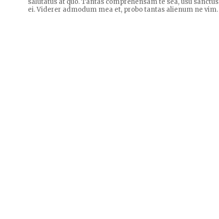
salutatus at quo. Tantas comprehensam te sea, usu sanctus
ei. Viderer admodum mea et, probo tantas alienum ne vim.