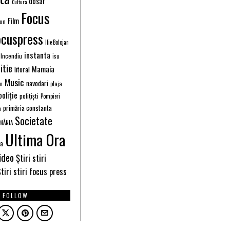
dosar
Cultura
Focus
Film
ion
ocuspress
Ilie Bolojan
instanta
Incendiu
isu
itie
Mamaia
litoral
Music
navodari
n
plaja
poliție
polițiști
Pompieri
primăria constanta
a
Societate
MÂNIA
Ultima Ora
ea
ideo
Știri stiri
tiri stiri focus press
FOLLOW