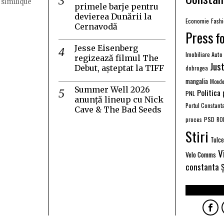
 similique
primele barje pentru
devierea Dunării la
Economie
Fash
Cernavodă
Press
f
Jesse Eisenberg
Imobiliare Auto
regizează filmul The
Just
Debut, așteptat la TIFF
dobrogea
mangalia
Monde
Summer Well 2026
Politica
PNL
anunță lineup cu Nick
Portul Constant
Cave & The Bad Seeds
PSD
proces
RO
Stiri
Tulc
V
Velo Comms
constanta
Ș