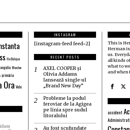
INSTAGRAM
nstanta
This is H
[instagram-feed feed=2]
Herman is j
ss
us. Everyd
RECENT POSTS
Ilie Bolojan
all kinds o
what to we
angalia
Monden
AXEL COOPER și
and when t
Olivia Addams
primăria
a
lansează single-ul
a Ora
„Brand New Day”
Velo
Probleme la podul
feroviar de la Agigea
Ac
pe linia spre sudul
accident
litoralului
Administrat
Constan
quidam
Au fost scufundate