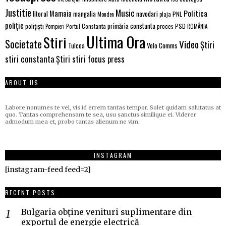
Justitie
Music
Politica
Mamaia
litoral
navodari
mangalia
PNL
Monden
plaja
poliție
primăria constanta
polițiști
PSD
Portul Constanta
proces
Pompieri
ROMÂNIA
Ultima Ora
Stiri
Societate
Video
Știri
Velo Comms
Tulcea
stiri constanta
Știri stiri focus press
ABOUT US
Labore nonumes te vel, vis id errem tantas tempor. Solet quidam salutatus at
quo. Tantas comprehensam te sea, usu sanctus similique ei. Viderer
admodum mea et, probo tantas alienum ne vim.
INSTAGRAM
[instagram-feed feed=2]
RECENT POSTS
Bulgaria obține venituri suplimentare din
exportul de energie electrică