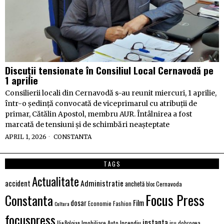
Discuții tensionate în Consiliul Local Cernavodă pe
1 aprilie
Consilierii locali din Cernavodă s-au reunit miercuri, 1 aprilie,
într-o ședință convocată de viceprimarul cu atribuții de
primar, Cătălin Apostol, membru AUR. Întâlnirea a fost
marcată de tensiuni și de schimbări neașteptate
APRIL 1, 2026
CONSTANTA
TAGS
Actualitate
Administratie
accident
anchetă
Cernavoda
bloc
Focus Press
Constanta
Film
dosar
Economie
Fashion
Cultura
focuspress
instanta
Imobiliare Auto
Incendiu
Ilie Bolojan
isu dobrogea