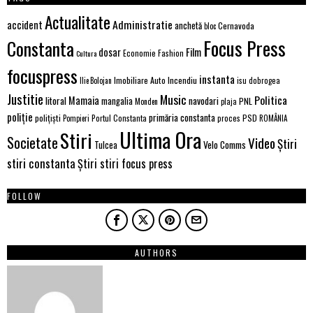
Actualitate
Administratie
accident
anchetă
Cernavoda
bloc
Focus Press
Constanta
Film
dosar
Economie
Fashion
Cultura
focuspress
instanta
Imobiliare Auto
Incendiu
Ilie Bolojan
isu dobrogea
Justitie
Music
Politica
Mamaia
litoral
navodari
mangalia
PNL
Monden
plaja
poliție
primăria constanta
polițiști
PSD
Portul Constanta
proces
Pompieri
ROMÂNIA
Ultima Ora
Stiri
Societate
Video
Știri
Velo Comms
Tulcea
stiri constanta
Știri stiri focus press
FOLLOW
AUTHORS