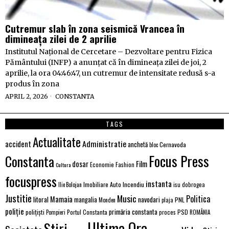
Cutremur slab în zona seismică Vrancea în
dimineața zilei de 2 aprilie
Institutul Național de Cercetare – Dezvoltare pentru Fizica
Pământului (INFP) a anunțat că în dimineața zilei de joi, 2
aprilie, la ora 04:46:47, un cutremur de intensitate redusă s-a
produs în zona
APRIL 2, 2026
CONSTANTA
TAGS
Actualitate
Administratie
accident
anchetă
Cernavoda
bloc
Focus Press
Constanta
Film
dosar
Economie
Fashion
Cultura
focuspress
instanta
Imobiliare Auto
Incendiu
Ilie Bolojan
isu dobrogea
Justitie
Music
Politica
Mamaia
litoral
navodari
mangalia
PNL
Monden
plaja
poliție
primăria constanta
polițiști
PSD
Portul Constanta
proces
Pompieri
ROMÂNIA
Ultima Ora
Stiri