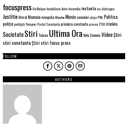
focuspress
instanta
Imobiliare Auto
Incendiu
Ilie Bolojan
isu dobrogea
Justitie
Music
Politica
Mamaia
litoral
navodari
mangalia
PNL
Monden
plaja
poliție
primăria constanta
polițiști
PSD
Portul Constanta
proces
Pompieri
ROMÂNIA
Ultima Ora
Stiri
Societate
Video
Știri
Tulcea
Velo Comms
stiri constanta
Știri stiri focus press
FOLLOW
AUTHORS