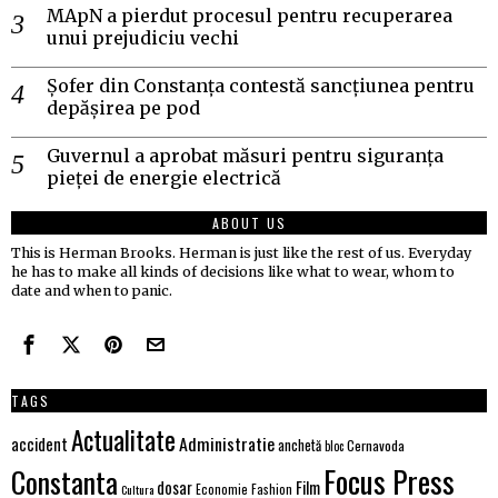
MApN a pierdut procesul pentru recuperarea
unui prejudiciu vechi
Șofer din Constanța contestă sancțiunea pentru
depășirea pe pod
Guvernul a aprobat măsuri pentru siguranța
pieței de energie electrică
ABOUT US
This is Herman Brooks. Herman is just like the rest of us. Everyday
he has to make all kinds of decisions like what to wear, whom to
date and when to panic.
TAGS
Actualitate
Administratie
accident
anchetă
Cernavoda
bloc
Focus Press
Constanta
Film
dosar
Economie
Fashion
Cultura