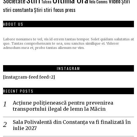
Societate
Video
Știri
Tulcea
Velo Comms
stiri constanta
Știri stiri focus press
ABOUT US
Labore nonumes te vel, vis id errem tantas tempor. Solet quidam salutatus at
quo. Tantas comprehensam te sea, usu sanctus similique ei. Viderer
admodum mea et, probo tantas alienum ne vim.
INSTAGRAM
[instagram-feed feed=2]
RECENT POSTS
Acțiune polițienească pentru prevenirea
transportului ilegal de lemn la Măcin
Sala Polivalentă din Constanța va fi finalizată în
iulie 2027