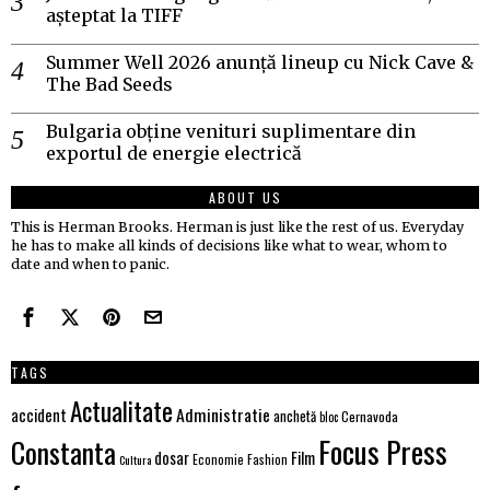
așteptat la TIFF
Summer Well 2026 anunță lineup cu Nick Cave &
The Bad Seeds
Bulgaria obține venituri suplimentare din
exportul de energie electrică
ABOUT US
This is Herman Brooks. Herman is just like the rest of us. Everyday
he has to make all kinds of decisions like what to wear, whom to
date and when to panic.
TAGS
Actualitate
Administratie
accident
anchetă
Cernavoda
bloc
Focus Press
Constanta
Film
dosar
Economie
Fashion
Cultura