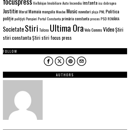
focuspress
instanta
Imobiliare Auto
Incendiu
Ilie Bolojan
isu dobrogea
Justitie
Music
Politica
Mamaia
litoral
navodari
mangalia
PNL
Monden
plaja
poliție
primăria constanta
polițiști
PSD
Portul Constanta
proces
Pompieri
ROMÂNIA
Ultima Ora
Stiri
Societate
Video
Știri
Velo Comms
Tulcea
stiri constanta
Știri stiri focus press
FOLLOW
AUTHORS