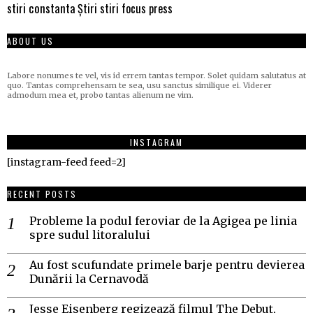
stiri constanta
Știri stiri focus press
ABOUT US
Labore nonumes te vel, vis id errem tantas tempor. Solet quidam salutatus at
quo. Tantas comprehensam te sea, usu sanctus similique ei. Viderer
admodum mea et, probo tantas alienum ne vim.
INSTAGRAM
[instagram-feed feed=2]
RECENT POSTS
Probleme la podul feroviar de la Agigea pe linia
spre sudul litoralului
Au fost scufundate primele barje pentru devierea
Dunării la Cernavodă
Jesse Eisenberg regizează filmul The Debut,