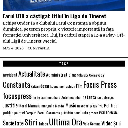
Farul U18 a câștigat titlul în Liga de Tineret
Echipa Under 18 a clubului Farul Constanța a obținut
duminică, pe teren propriu, o victorie importantă în fața
formației Universitatea Cluj, în cadrul etapei a 12-a a Play-Off-
ului Ligii de Tineret. Meciul
MAY 4, 2026
CONSTANTA
TAGS
Actualitate
Administratie
accident
anchetă
Cernavoda
bloc
Focus Press
Constanta
Film
dosar
Economie
Fashion
Cultura
focuspress
instanta
Imobiliare Auto
Incendiu
Ilie Bolojan
isu dobrogea
Justitie
Music
Politica
Mamaia
litoral
navodari
mangalia
PNL
Monden
plaja
poliție
primăria constanta
polițiști
PSD
Portul Constanta
proces
Pompieri
ROMÂNIA
Ultima Ora
Stiri
Societate
Video
Știri
Velo Comms
Tulcea