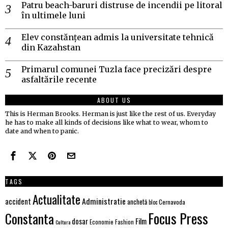
Patru beach-baruri distruse de incendii pe litoral
în ultimele luni
Elev constănțean admis la universitate tehnică
din Kazahstan
Primarul comunei Tuzla face precizări despre
asfaltările recente
ABOUT US
This is Herman Brooks. Herman is just like the rest of us. Everyday
he has to make all kinds of decisions like what to wear, whom to
date and when to panic.
TAGS
Actualitate
Administratie
accident
anchetă
Cernavoda
bloc
Focus Press
Constanta
Film
dosar
Economie
Fashion
Cultura