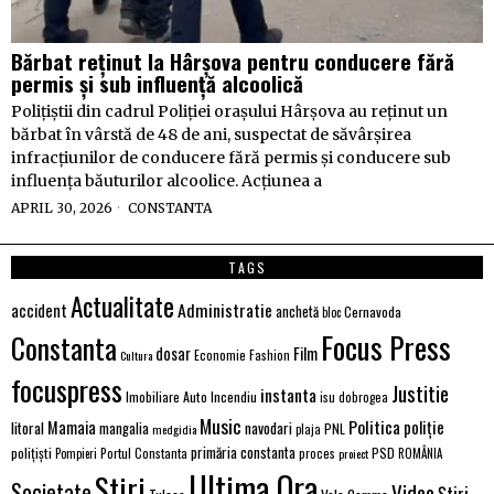
Bărbat reținut la Hârșova pentru conducere fără
permis și sub influență alcoolică
Polițiștii din cadrul Poliției orașului Hârșova au reținut un
bărbat în vârstă de 48 de ani, suspectat de săvârșirea
infracțiunilor de conducere fără permis și conducere sub
influența băuturilor alcoolice. Acțiunea a
APRIL 30, 2026
CONSTANTA
TAGS
Actualitate
Administratie
accident
anchetă
Cernavoda
bloc
Focus Press
Constanta
Film
dosar
Economie
Fashion
Cultura
focuspress
Justitie
instanta
Imobiliare Auto
Incendiu
isu dobrogea
Music
Politica
poliție
Mamaia
litoral
navodari
mangalia
PNL
medgidia
plaja
primăria constanta
polițiști
PSD
Portul Constanta
proces
Pompieri
proiect
ROMÂNIA
Ultima Ora
Stiri
Societate
Video
Știri