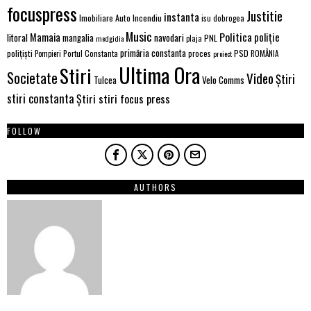
focuspress
Justitie
instanta
Imobiliare Auto
Incendiu
isu dobrogea
Music
Politica
poliție
Mamaia
litoral
navodari
mangalia
PNL
medgidia
plaja
primăria constanta
polițiști
PSD
Portul Constanta
proces
Pompieri
proiect
ROMÂNIA
Ultima Ora
Stiri
Societate
Video
Știri
Velo Comms
Tulcea
stiri constanta
Știri stiri focus press
FOLLOW
AUTHORS