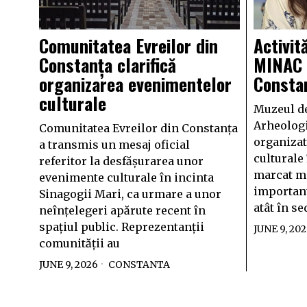
Comunitatea Evreilor din
Activit
Constanța clarifică
MINAC î
organizarea evenimentelor
Consta
culturale
Muzeul de
Arheologi
Comunitatea Evreilor din Constanța
organizat
a transmis un mesaj oficial
culturale 
referitor la desfășurarea unor
marcat ma
evenimente culturale în incinta
importante
Sinagogii Mari, ca urmare a unor
atât în se
neînțelegeri apărute recent în
spațiul public. Reprezentanții
JUNE 9, 20
comunității au
JUNE 9, 2026
CONSTANTA