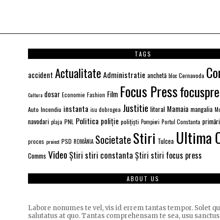
TAGS
Co
Actualitate
Administratie
accident
anchetă
Cernavoda
bloc
Focus Press
focuspre
Film
dosar
Economie
Fashion
Cultura
Justitie
instanta
Mamaia
litoral
Auto
Incendiu
mangalia
isu dobrogea
Mo
Politica
poliție
navodari
primăr
PNL
polițiști
Portul Constanta
plaja
Pompieri
Ultima 
Stiri
Societate
PSD
Tulcea
proces
proiect
ROMÂNIA
Video
Știri stiri constanta
Știri stiri focus press
Comms
ABOUT US
Labore nonumes te vel, vis id errem tantas tempor. Solet 
salutatus at quo. Tantas comprehensam te sea, usu sanctus