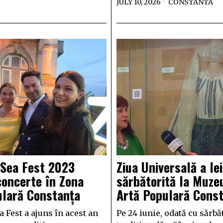
JULY 10, 2026
CONSTANTA
 Sea Fest 2023
Ziua Universală a Iei
oncerte în Zona
sărbătorită la Muze
ulară Constanța
Artă Populară Cons
a Fest a ajuns în acest an
Pe 24 iunie, odată cu sărb