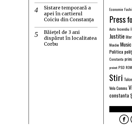
Sistare temporară a
Economie
Fash
apei în cartierul
Press
f
Coiciu din Constanța
Auto
Incendiu
Băiețel de 3 ani
Justitie
lito
dispărut în localitatea
Music
Corbu
Monden
Politica
poli
prim
Constanta
PSD
proiect
ROM
Stiri
Tulc
V
Velo Comms
constanta
Ș