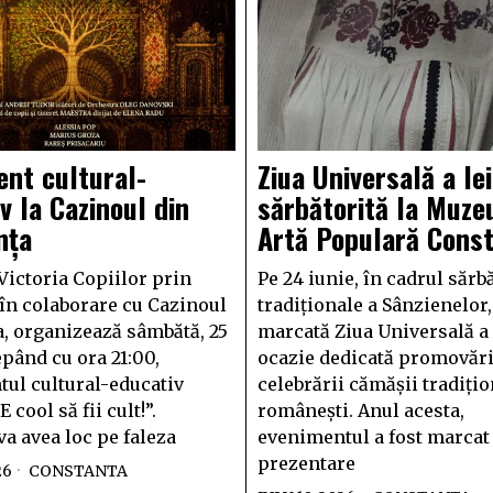
nt cultural-
Ziua Universală a Iei
v la Cazinoul din
sărbătorită la Muze
nța
Artă Populară Cons
Victoria Copiilor prin
Pe 24 iunie, în cadrul sărb
 în colaborare cu Cazinoul
tradiționale a Sânzienelor,
, organizează sâmbătă, 25
marcată Ziua Universală a I
epând cu ora 21:00,
ocazie dedicată promovări
ul cultural-educativ
celebrării cămășii tradiți
E cool să fii cult!”.
românești. Anul acesta,
va avea loc pe faleza
evenimentul a fost marcat
prezentare
26
CONSTANTA