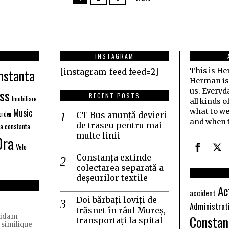
INSTAGRAM
nstanta
This is H
[instagram-feed feed=2]
Herman is j
ss
us. Everyd
RECENT POSTS
Imobiliare
all kinds o
Music
what to we
nden
CT Bus anunță devieri
and when t
de traseu pentru mai
ia constanta
multe linii
Ora
Velo
Constanța extinde
colectarea separată a
deșeurilor textile
Ac
accident
Doi bărbați loviți de
Administrat
trăsnet în râul Mureș,
Constan
quidam
transportați la spital
 similique