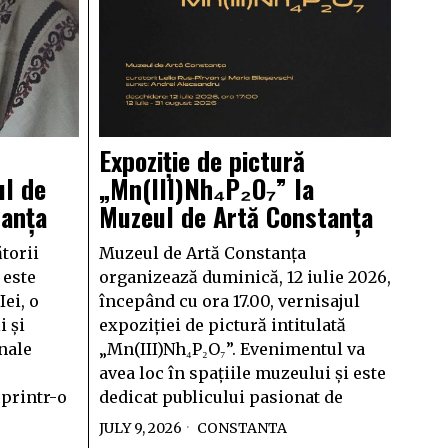
Expoziție de pictură
ul de
„Mn(III)Nh₄P₂O₇” la
tanța
Muzeul de Artă Constanța
ătorii
Muzeul de Artă Constanța
 este
organizează duminică, 12 iulie 2026,
ei, o
începând cu ora 17.00, vernisajul
i și
expoziției de pictură intitulată
onale
„Mn(III)Nh₄P₂O₇”. Evenimentul va
avea loc în spațiile muzeului și este
 printr-o
dedicat publicului pasionat de
JULY 9, 2026
CONSTANTA