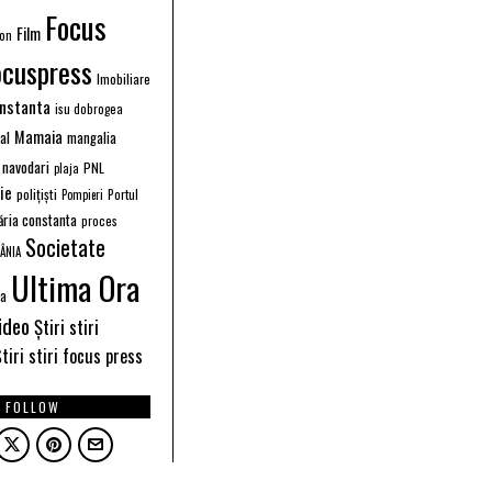
Focus
Film
ion
ocuspress
Imobiliare
instanta
isu dobrogea
Mamaia
ral
mangalia
navodari
PNL
plaja
ție
polițiști
Portul
Pompieri
ăria constanta
proces
Societate
ÂNIA
Ultima Ora
ea
ideo
Știri stiri
tiri stiri focus press
FOLLOW