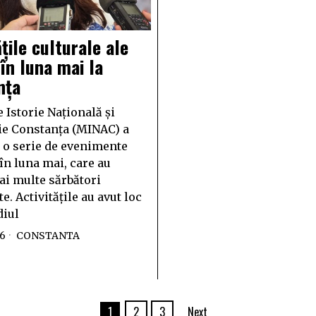
ățile culturale ale
n luna mai la
nța
 Istorie Națională și
e Constanța (MINAC) a
 o serie de evenimente
în luna mai, care au
i multe sărbători
. Activitățile au avut loc
diul
26
CONSTANTA
1
2
3
Next