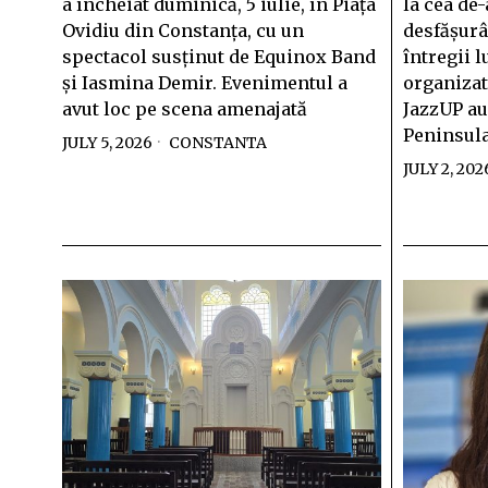
a încheiat duminică, 5 iulie, în Piața
la cea de-
Ovidiu din Constanța, cu un
desfășurâ
spectacol susținut de Equinox Band
întregii l
și Iasmina Demir. Evenimentul a
organizat
avut loc pe scena amenajată
JazzUP au
Peninsula
JULY 5, 2026
CONSTANTA
JULY 2, 202