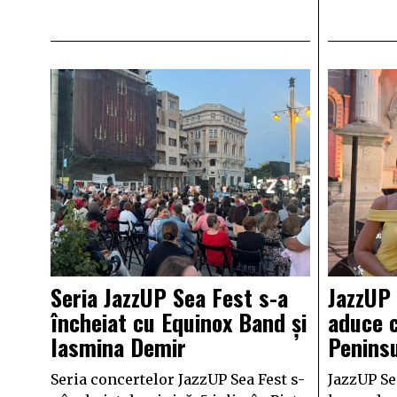
Seria JazzUP Sea Fest s-a
JazzUP
încheiat cu Equinox Band și
aduce c
Iasmina Demir
Penins
Seria concertelor JazzUP Sea Fest s-
JazzUP Se