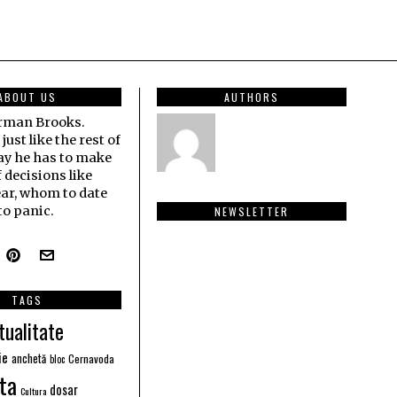
ABOUT US
AUTHORS
erman Brooks.
ust like the rest of
ay he has to make
f decisions like
ar, whom to date
o panic.
NEWSLETTER
TAGS
tualitate
ie
anchetă
Cernavoda
bloc
ta
dosar
Cultura