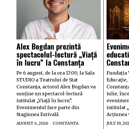
Alex Bogdan prezintă
Evenime
spectacolul-lectură „Viață
educati
în lucru” la Constanța
Consta
Pe 6 august, de la ora 17:00, la Sala
Fundația 
STUDIO a Teatrului de Stat
Educație,
Constanța, actorul Alex Bogdan va
Constanța
susține un spectacol-lectură
iulie, înc
intitulat „Viață în lucru”.
eveniment
Evenimentul face parte din
intitulat „
Stagiunea Estivală
Acțiunea 
AUGUST 4, 2026
CONSTANTA
JULY 19, 20