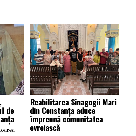
,
Reabilitarea Sinagogii Mari
ul de
din Constanța aduce
tanța
împreună comunitatea
evreiască
ătoarea