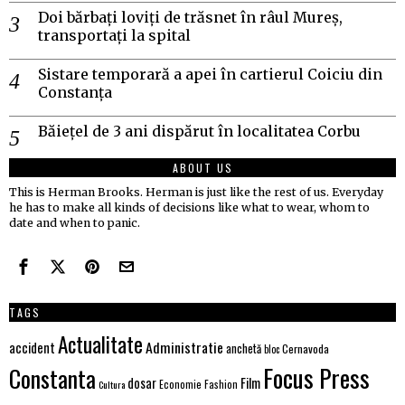
Doi bărbați loviți de trăsnet în râul Mureș,
transportați la spital
Sistare temporară a apei în cartierul Coiciu din
Constanța
Băiețel de 3 ani dispărut în localitatea Corbu
ABOUT US
This is Herman Brooks. Herman is just like the rest of us. Everyday
he has to make all kinds of decisions like what to wear, whom to
date and when to panic.
TAGS
Actualitate
Administratie
accident
anchetă
Cernavoda
bloc
Focus Press
Constanta
Film
dosar
Economie
Fashion
Cultura