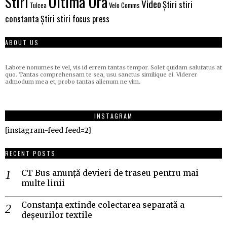
Ultima Ora
Stiri
Video
Știri stiri
Velo Comms
Tulcea
constanta
Știri stiri focus press
ABOUT US
Labore nonumes te vel, vis id errem tantas tempor. Solet quidam salutatus at
quo. Tantas comprehensam te sea, usu sanctus similique ei. Viderer
admodum mea et, probo tantas alienum ne vim.
INSTAGRAM
[instagram-feed feed=2]
RECENT POSTS
CT Bus anunță devieri de traseu pentru mai
multe linii
Constanța extinde colectarea separată a
deșeurilor textile