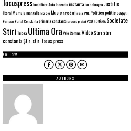
focuspress
Justitie
instanta
Imobiliare Auto
Incendiu
isu dobrogea
Music
Politica
poliție
Mamaia
litoral
navodari
mangalia
PNL
polițiști
Monden
plaja
Societate
primăria constanta
PSD
Portul Constanta
proces
Pompieri
proiect
ROMÂNIA
Ultima Ora
Stiri
Video
Știri stiri
Velo Comms
Tulcea
constanta
Știri stiri focus press
FOLLOW
AUTHORS