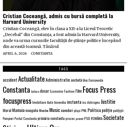
Cristian Coceangă, admis cu bursă completă la
Harvard University
Cristian Coceangă, elev în clasa a XII-a la Liceul Teoretic
„Decebal” din Constanța, a fost admis la Harvard University,
unde va urma cursurile facultății de științe politice începând
din această toamnă. Tânărul
APRIL 6, 2026
CONSTANTA
TAGS
Actualitate
Administratie
accident
anchetă
Cernavoda
bloc
Focus Press
Constanta
Film
dosar
Economie
Fashion
Cultura
focuspress
Justitie
instanta
Imobiliare Auto
Incendiu
isu dobrogea
Music
Politica
poliție
Mamaia
litoral
navodari
mangalia
PNL
polițiști
Monden
plaja
Societate
primăria constanta
PSD
Portul Constanta
proces
Pompieri
proiect
ROMÂNIA