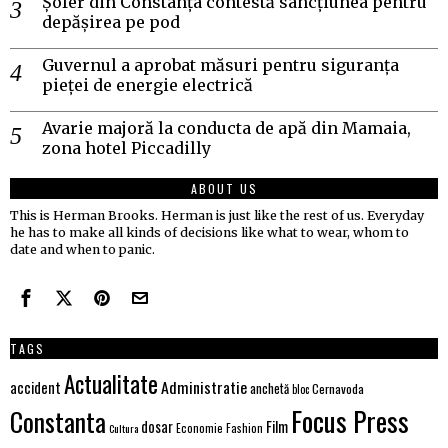
Șofer din Constanța contestă sancțiunea pentru
depășirea pe pod
Guvernul a aprobat măsuri pentru siguranța
pieței de energie electrică
Avarie majoră la conducta de apă din Mamaia,
zona hotel Piccadilly
ABOUT US
This is Herman Brooks. Herman is just like the rest of us. Everyday
he has to make all kinds of decisions like what to wear, whom to
date and when to panic.
TAGS
Actualitate
Administratie
accident
anchetă
Cernavoda
bloc
Focus Press
Constanta
Film
dosar
Economie
Fashion
Cultura