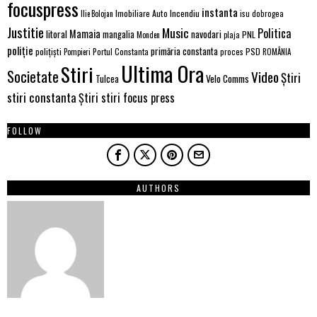
focuspress
instanta
Imobiliare Auto
Incendiu
Ilie Bolojan
isu dobrogea
Justitie
Music
Politica
Mamaia
litoral
navodari
mangalia
PNL
Monden
plaja
poliție
primăria constanta
polițiști
PSD
Portul Constanta
proces
Pompieri
ROMÂNIA
Ultima Ora
Stiri
Societate
Video
Știri
Velo Comms
Tulcea
stiri constanta
Știri stiri focus press
FOLLOW
AUTHORS