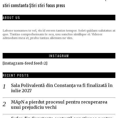
stiri constanta
Știri stiri focus press
ABOUT US
Labore nonumes te vel, vis id errem tantas tempor. Solet quidam salutatus at
quo. Tantas comprehensam te sea, usu sanctus similique ei. Viderer
admodum mea et, probo tantas alienum ne vim.
INSTAGRAM
[instagram-feed feed=2]
RECENT POSTS
Sala Polivalentă din Constanța va fi finalizată în
iulie 2027
MApN a pierdut procesul pentru recuperarea
unui prejudiciu vechi