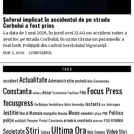
Șoferul implicat în accidentul de pe strada
Corbului a fost prins
La data de 1 mai 2026, în jurul orei 21.40, un accident rutier a
avut loc pe strada Corbului, în urma căruia un paramedic a
fost lovit. Polițiștii din cadrul Serviciului Siguranță
MAY 2, 2026
CONSTANTA
TAGS
Actualitate
Administratie
accident
anchetă
Cernavoda
bloc
Focus Press
Constanta
Film
dosar
Economie
Fashion
Cultura
focuspress
instanta
Imobiliare Auto
Incendiu
Ilie Bolojan
isu dobrogea
Justitie
Music
Politica
Mamaia
litoral
navodari
mangalia
PNL
Monden
plaja
poliție
primăria constanta
polițiști
PSD
Portul Constanta
proces
Pompieri
ROMÂNIA
Ultima Ora
Stiri
Societate
Video
Știri
Velo Comms
Tulcea