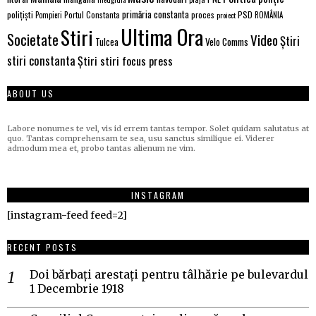
primăria constanta
polițiști
PSD
Portul Constanta
proces
Pompieri
proiect
ROMÂNIA
Ultima Ora
Stiri
Societate
Video
Știri
Velo Comms
Tulcea
stiri constanta
Știri stiri focus press
ABOUT US
Labore nonumes te vel, vis id errem tantas tempor. Solet quidam salutatus at
quo. Tantas comprehensam te sea, usu sanctus similique ei. Viderer
admodum mea et, probo tantas alienum ne vim.
INSTAGRAM
[instagram-feed feed=2]
RECENT POSTS
Doi bărbați arestați pentru tâlhărie pe bulevardul
1 Decembrie 1918