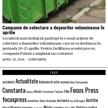
Campanie de colectare a deșeurilor voluminoase în
aprilie
Locuitorii sunt invitați să participe la o nouă acțiune de
colectare a deșeurilor voluminoase, care se va desfășura în
perioada 20–25 aprilie. Pentru facilitarea acestui proces,
compania Polaris a amplasat un container
APRIL 20, 2026
CONSTANTA
TAGS
Actualitate
Administratie
accident
anchetă
Cernavoda
bloc
Focus Press
Constanta
Film
dosar
Economie
Fashion
Cultura
focuspress
Justitie
instanta
Imobiliare Auto
Incendiu
isu dobrogea
Music
Politica
poliție
Mamaia
litoral
navodari
mangalia
PNL
medgidia
plaja