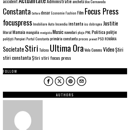
Actualitate
Administratie
accident
anchetă
Cernavoda
bloc
Focus Press
Constanta
Film
dosar
Economie
Fashion
Cultura
focuspress
Justitie
instanta
Imobiliare Auto
Incendiu
isu dobrogea
Music
Politica
poliție
Mamaia
litoral
navodari
mangalia
PNL
medgidia
plaja
primăria constanta
polițiști
PSD
Portul Constanta
proces
Pompieri
proiect
ROMÂNIA
Ultima Ora
Stiri
Societate
Video
Știri
Velo Comms
Tulcea
stiri constanta
Știri stiri focus press
FOLLOW
AUTHORS