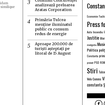
Consiliul Concurenței
Constan
quidam
analizează preluarea
 similique
Aratas Corporation
Economie
Fash
Primăria Tulcea
Press
f
menține iluminatul
public cu consum
Auto
Incendiu
redus de energie
Justitie
lito
Musi
Aproape 200.000 de
medgidia
turiști așteptați pe
Politica
poli
litoral de 15 August
prim
Constanta
PSD
proiect
ROM
Stiri
Tulc
V
Velo Comms
constanta
Ș