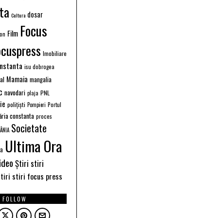
ta
dosar
Cultura
Focus
Film
ion
ocuspress
Imobiliare
instanta
isu dobrogea
Mamaia
ral
mangalia
c
navodari
PNL
plaja
ție
polițiști
Portul
Pompieri
ăria constanta
proces
Societate
ÂNIA
Ultima Ora
ea
ideo
Știri stiri
tiri stiri focus press
FOLLOW