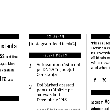
INSTAGRAM
nstanta
This is H
[instagram-feed feed=2]
Herman is j
ss
us. Everyd
RECENT POSTS
Imobiliare
all kinds o
Music
what to we
dgidia
Autocamion răsturnat
and when t
pe DN 2A în județul
ia constanta
Constanța
Ora
Velo
Doi bărbați arestați
pentru tâlhărie pe
bulevardul 1
Ac
Decembrie 1918
accident
Administrat