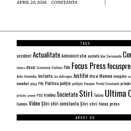
APRIL 20, 2026
CONSTANTA
TAGS
Co
Actualitate
Administratie
accident
anchetă
Cernavoda
bloc
Focus Press
focuspre
Film
dosar
Economie
Fashion
Cultura
Justitie
instanta
Mamaia
litoral
Auto
Incendiu
mangalia
isu dobrogea
me
Politica
poliție
navodari
primăr
PNL
polițiști
Portul Constanta
plaja
Pompieri
Ultima 
Stiri
Societate
PSD
Tulcea
proces
proiect
ROMÂNIA
Video
Știri stiri constanta
Știri stiri focus press
Comms
ABOUT US