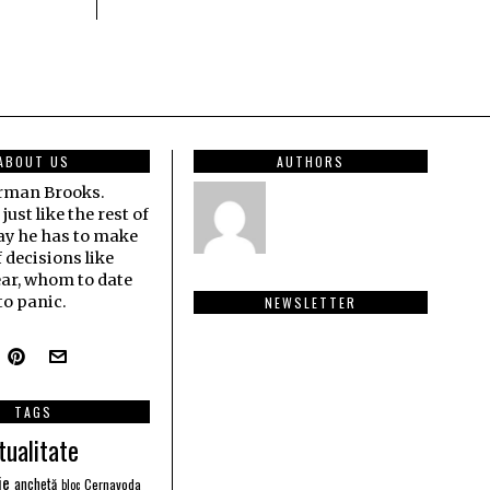
ABOUT US
AUTHORS
erman Brooks.
ust like the rest of
ay he has to make
f decisions like
ar, whom to date
o panic.
NEWSLETTER
TAGS
tualitate
ie
anchetă
Cernavoda
bloc