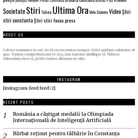
primăria constanta
polițiști
proces
PSD
Pompieri
Portul Constanta
ROMÂNIA
Ultima Ora
Stiri
Societate
Video
Știri
Velo Comms
Tulcea
stiri constanta
Știri stiri focus press
ABOUT US
Labore nonumes te vel, vis id errem tantas tempor. Solet quidam salutatus at
quo. Tantas comprehensam te sea, usu sanctus similique ei. Viderer
admodum mea et, probo tantas alienum ne vim.
INSTAGRAM
[instagram-feed feed=2]
RECENT POSTS
România a câștigat medalii la Olimpiada
Internațională de Inteligență Artificială
Bărbat reținut pentru tâlhărie în Constanța