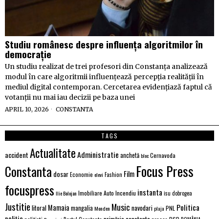
Studiu românesc despre influența algoritmilor în
democrație
Un studiu realizat de trei profesori din Constanța analizează
modul în care algoritmii influențează percepția realității în
mediul digital contemporan. Cercetarea evidențiază faptul că
votanții nu mai iau decizii pe baza unei
APRIL 10, 2026
CONSTANTA
TAGS
Actualitate
Administratie
accident
anchetă
Cernavoda
bloc
Focus Press
Constanta
dosar
Film
Economie
Fashion
elevi
focuspress
instanta
Incendiu
Imobiliare Auto
Ilie Bolojan
isu dobrogea
Justitie
Music
Politica
Mamaia
litoral
navodari
mangalia
PNL
Monden
plaja
poliție