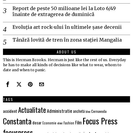
Report de peste 50 milioane lei la Loto 6/49
înainte de extragerea de duminică
Evoluția art rock-ului în ultimele șase decenii
Tânără lovită de tren în zona stației Mangalia
ABOUT US
This is Herman Brooks. Herman is just like the rest of us. Everyday
he has to make all kinds of decisions like what to wear, whom to
date and when to panic.
TAGS
Actualitate
Administratie
accident
anchetă
Cernavoda
bloc
Focus Press
Constanta
dosar
Film
Economie
Fashion
elevi
focuspress