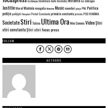
instanta
Incendiu
Imobiliare Auto
Ilie Bolojan
isu dobrogea
Justitie
Music
Politica
Mamaia
litoral
navodari
mangalia
PNL
Monden
plaja
poliție
primăria constanta
polițiști
proces
PSD
Pompieri
Portul Constanta
ROMÂNIA
Ultima Ora
Stiri
Societate
Video
Știri
Velo Comms
Tulcea
stiri constanta
Știri stiri focus press
FOLLOW
AUTHORS