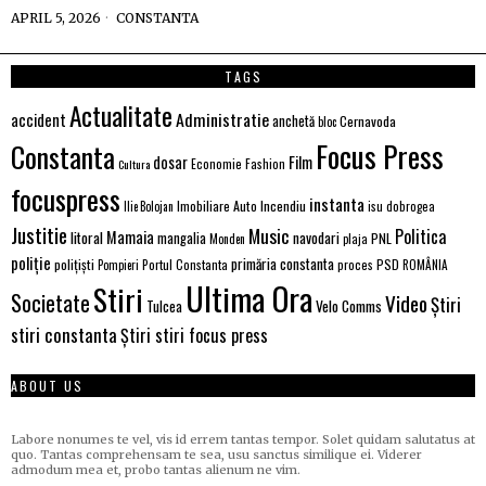
APRIL 5, 2026
CONSTANTA
TAGS
Actualitate
Administratie
accident
anchetă
Cernavoda
bloc
Focus Press
Constanta
Film
dosar
Economie
Fashion
Cultura
focuspress
instanta
Imobiliare Auto
Incendiu
Ilie Bolojan
isu dobrogea
Justitie
Music
Politica
Mamaia
litoral
navodari
mangalia
PNL
Monden
plaja
poliție
primăria constanta
polițiști
PSD
Portul Constanta
proces
Pompieri
ROMÂNIA
Ultima Ora
Stiri
Societate
Video
Știri
Tulcea
Velo Comms
stiri constanta
Știri stiri focus press
ABOUT US
Labore nonumes te vel, vis id errem tantas tempor. Solet quidam salutatus at
quo. Tantas comprehensam te sea, usu sanctus similique ei. Viderer
admodum mea et, probo tantas alienum ne vim.