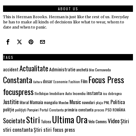
ABOUT US
This is Herman Brooks. Herman is just like the rest of us. Everyday
he has to make all kinds of decisions like what to wear, whom to
date and when to panic.
TAGS
Actualitate
Administratie
accident
anchetă
Cernavoda
bloc
Focus Press
Constanta
Film
dosar
Economie
Fashion
Cultura
focuspress
instanta
Imobiliare Auto
Incendiu
Ilie Bolojan
isu dobrogea
Justitie
Music
Politica
Mamaia
litoral
navodari
mangalia
PNL
Monden
plaja
poliție
primăria constanta
polițiști
PSD
Portul Constanta
proces
Pompieri
ROMÂNIA
Ultima Ora
Stiri
Societate
Video
Știri
Tulcea
Velo Comms
stiri constanta
Știri stiri focus press