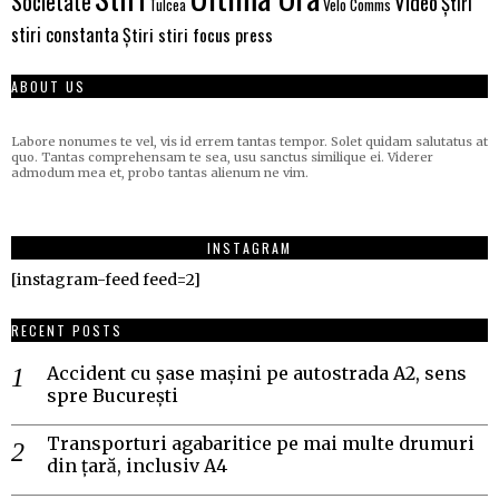
Societate
Video
Știri
Velo Comms
Tulcea
stiri constanta
Știri stiri focus press
ABOUT US
Labore nonumes te vel, vis id errem tantas tempor. Solet quidam salutatus at
quo. Tantas comprehensam te sea, usu sanctus similique ei. Viderer
admodum mea et, probo tantas alienum ne vim.
INSTAGRAM
[instagram-feed feed=2]
RECENT POSTS
Accident cu șase mașini pe autostrada A2, sens
spre București
Transporturi agabaritice pe mai multe drumuri
din țară, inclusiv A4