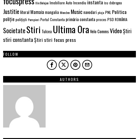
focuspress
instanta
Incendiu
Imobiliare Auto
Ilie Bolojan
isu dobrogea
Justitie
Music
Politica
Mamaia
litoral
navodari
mangalia
PNL
Monden
plaja
poliție
primăria constanta
polițiști
proces
PSD
Pompieri
Portul Constanta
ROMÂNIA
Ultima Ora
Stiri
Societate
Video
Știri
Velo Comms
Tulcea
stiri constanta
Știri stiri focus press
FOLLOW
AUTHORS