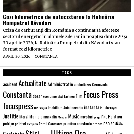
Cozi kilometrice de autocisterne la Rafinăria
Rompetrol Năvodari
Criza de carburanți din România a continuat să afecteze
sectorul energetic în ultimele zile, iar în noaptea dintre 29 și
30 aprilie 2026, la Rafinăria Rompetrol din Năvodari s-au
format cozi kilometrice
APRIL 30, 2026
CONSTANTA
TAGS
Actualitate
Administratie
accident
anchetă
Cernavoda
bloc
Focus Press
Constanta
dosar
Film
Economie
Fashion
elevi
focuspress
instanta
Incendiu
Imobiliare Auto
Ilie Bolojan
isu dobrogea
Justitie
Music
Politica
Mamaia
litoral
navodari
mangalia
PNL
Monden
plaja
poliție
primăria constanta
polițiști
proces
PSD
Pompieri
Portul Constanta
ROMÂNIA
Ultima Ora
Stiri