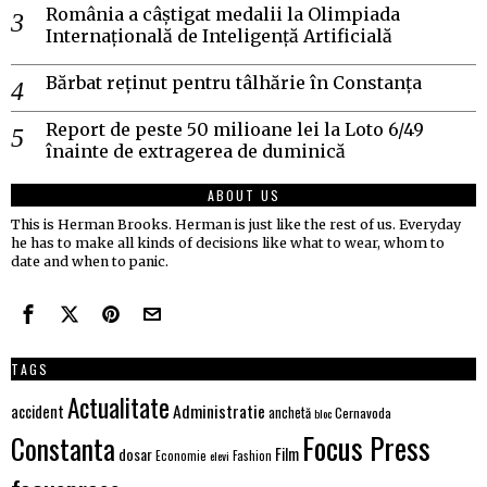
România a câștigat medalii la Olimpiada
Internațională de Inteligență Artificială
Bărbat reținut pentru tâlhărie în Constanța
Report de peste 50 milioane lei la Loto 6/49
înainte de extragerea de duminică
ABOUT US
This is Herman Brooks. Herman is just like the rest of us. Everyday
he has to make all kinds of decisions like what to wear, whom to
date and when to panic.
TAGS
Actualitate
Administratie
accident
anchetă
Cernavoda
bloc
Focus Press
Constanta
dosar
Film
Economie
Fashion
elevi