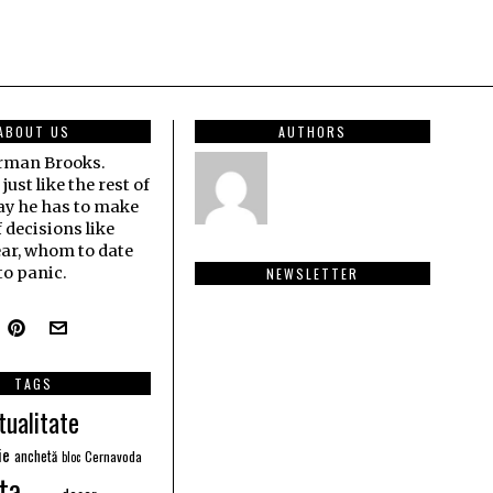
ABOUT US
AUTHORS
erman Brooks.
ust like the rest of
ay he has to make
f decisions like
ar, whom to date
o panic.
NEWSLETTER
TAGS
tualitate
ie
anchetă
Cernavoda
bloc
ta