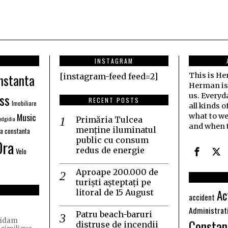
INSTAGRAM
nstanta
This is H
[instagram-feed feed=2]
Herman is j
ss
us. Everyd
RECENT POSTS
Imobiliare
all kinds o
Music
what to we
dgidia
Primăria Tulcea
and when t
menține iluminatul
ia constanta
public cu consum
Ora
redus de energie
Velo
Aproape 200.000 de
turiști așteptați pe
Ac
litoral de 15 August
accident
Administrat
Patru beach-baruri
Constan
quidam
distruse de incendii