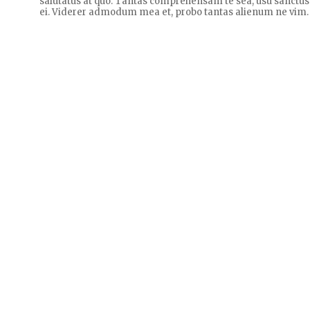
salutatus at quo. Tantas comprehensam te sea, usu sanctus
ei. Viderer admodum mea et, probo tantas alienum ne vim.