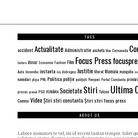
TAGS
Co
Actualitate
Administratie
accident
anchetă
Cernavoda
bloc
Focus Press
focuspre
Film
dosar
Economie
Fashion
Cultura
Justitie
instanta
Mamaia
litoral
Auto
Incendiu
mangalia
isu dobrogea
me
Politica
poliție
navodari
primăr
PNL
polițiști
Portul Constanta
plaja
Pompieri
Ultima 
Stiri
Societate
PSD
Tulcea
proces
proiect
ROMÂNIA
Video
Știri stiri constanta
Știri stiri focus press
Comms
ABOUT US
Labore nonumes te vel, vis id errem tantas tempor. Solet 