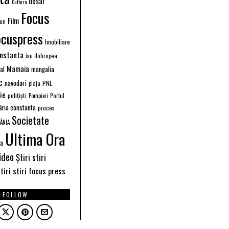
dosar
Cultura
Focus
Film
ion
ocuspress
Imobiliare
instanta
isu dobrogea
Mamaia
ral
mangalia
c
navodari
PNL
plaja
ție
polițiști
Portul
Pompieri
ăria constanta
proces
Societate
ÂNIA
Ultima Ora
ea
ideo
Știri stiri
tiri stiri focus press
FOLLOW