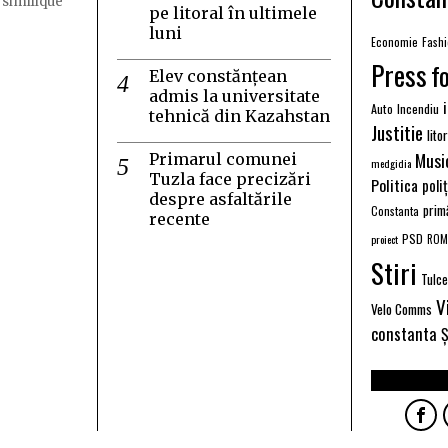
 similique
pe litoral în ultimele
luni
Economie
Fash
Press
f
Elev constănțean
admis la universitate
Auto
Incendiu
tehnică din Kazahstan
Justitie
lito
Musi
Primarul comunei
medgidia
Tuzla face precizări
Politica
poli
despre asfaltările
prim
Constanta
recente
PSD
proiect
ROM
Stiri
Tulc
V
Velo Comms
constanta
Ș