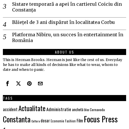
Sistare temporară a apei în cartierul Coiciu din
Constanța
Băiețel de 3 ani dispărut în localitatea Corbu
Platforma Nibiru, un succes în entertainment în
România
ABOUT US
This is Herman Brooks. Herman is just like the rest of us. Everyday
he has to make all kinds of decisions like what to wear, whom to
date and when to panic.
TAGS
Actualitate
Administratie
accident
anchetă
Cernavoda
bloc
Focus Press
Constanta
Film
dosar
Economie
Fashion
Cultura