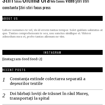
Video
Știri stiri
Velo Comms
Tulcea
constanta
Știri stiri focus press
ABOUT US
Labore nonumes te vel, vis id errem tantas tempor. Solet quidam salutatus at
quo. Tantas comprehensam te sea, usu sanctus similique ei. Viderer
admodum mea et, probo tantas alienum ne vim.
INSTAGRAM
[instagram-feed feed=2]
RECENT POSTS
Constanța extinde colectarea separată a
deșeurilor textile
Doi bărbați loviți de trăsnet în râul Mureș,
transportați la spital