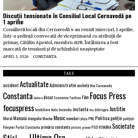
Discuții tensionate în Consiliul Local Cernavodă pe
1 aprilie
Consilierii locali din Cernavodă s-au reunit miercuri, 1 aprilie,
într-o ședință convocată de viceprimarul cu atribuții de
primar, Cătălin Apostol, membru AUR. Întâlnirea a fost
marcată de tensiuni și de schimbări neașteptate
APRIL 1, 2026
CONSTANTA
TAGS
Actualitate
Administratie
accident
anchetă
Cernavoda
bloc
Focus Press
Constanta
Film
dosar
Economie
Fashion
Cultura
focuspress
Justitie
instanta
Imobiliare Auto
Incendiu
isu dobrogea
Music
Politica
poliție
Mamaia
litoral
navodari
mangalia
PNL
polițiști
Monden
plaja
Societate
primăria constanta
PSD
Portul Constanta
proces
Pompieri
proiect
ROMÂNIA
Ultima Ora
Stiri