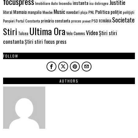
focuspress
Justitie
instanta
Imobiliare Auto
Incendiu
isu dobrogea
Music
Politica
poliție
Mamaia
litoral
navodari
mangalia
PNL
polițiști
Monden
plaja
Societate
primăria constanta
PSD
Portul Constanta
proces
Pompieri
proiect
ROMÂNIA
Ultima Ora
Stiri
Video
Știri stiri
Velo Comms
Tulcea
constanta
Știri stiri focus press
FOLLOW
AUTHORS