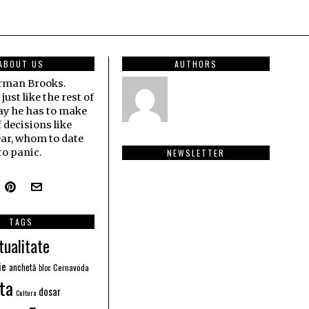
ABOUT US
AUTHORS
erman Brooks.
ust like the rest of
ay he has to make
f decisions like
ar, whom to date
o panic.
NEWSLETTER
TAGS
tualitate
ie
anchetă
Cernavoda
bloc
ta
dosar
Cultura