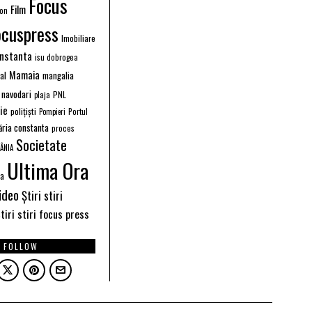
Focus
Film
ion
ocuspress
Imobiliare
instanta
isu dobrogea
Mamaia
ral
mangalia
navodari
PNL
plaja
ție
polițiști
Portul
Pompieri
ăria constanta
proces
Societate
ÂNIA
Ultima Ora
ea
ideo
Știri stiri
tiri stiri focus press
FOLLOW