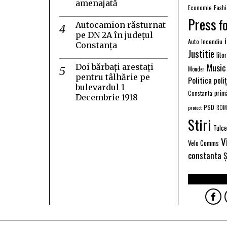
amenajată
Economie
Fash
Press
f
Autocamion răsturnat
pe DN 2A în județul
Auto
Incendiu
Constanța
Justitie
lito
Music
Doi bărbați arestați
Monden
pentru tâlhărie pe
Politica
poli
bulevardul 1
prim
Constanta
Decembrie 1918
PSD
proiect
ROM
Stiri
Tulc
V
Velo Comms
constanta
Ș