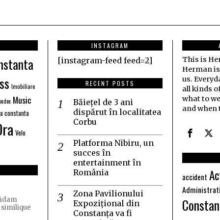
INSTAGRAM
nstanta
This is H
[instagram-feed feed=2]
Herman is j
ss
us. Everyd
RECENT POSTS
Imobiliare
all kinds o
Music
what to we
nden
Băiețel de 3 ani
and when t
dispărut în localitatea
ia constanta
Corbu
Ora
Velo
Platforma Nibiru, un
succes în
entertainment în
Ac
România
accident
Administrat
Zona Pavilionului
Constan
quidam
Expozițional din
 similique
Constanța va fi