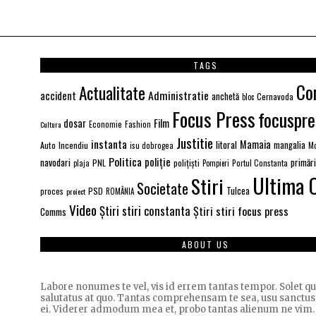
TAGS
Co
Actualitate
Administratie
accident
anchetă
Cernavoda
bloc
Focus Press
focuspre
Film
dosar
Economie
Fashion
Cultura
Justitie
instanta
Mamaia
litoral
Auto
Incendiu
mangalia
isu dobrogea
Mo
Politica
poliție
navodari
primăr
PNL
polițiști
Portul Constanta
plaja
Pompieri
Ultima 
Stiri
Societate
PSD
Tulcea
proces
proiect
ROMÂNIA
Video
Știri stiri constanta
Știri stiri focus press
Comms
ABOUT US
Labore nonumes te vel, vis id errem tantas tempor. Solet 
salutatus at quo. Tantas comprehensam te sea, usu sanctus
ei. Viderer admodum mea et, probo tantas alienum ne vim.