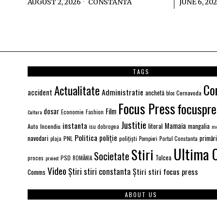
AUGUST 2, 2026
CONSTANTA
JUNE 6, 20
TAGS
Co
Actualitate
Administratie
accident
anchetă
Cernavoda
bloc
Focus Press
focuspre
Film
dosar
Economie
Fashion
Cultura
Justitie
instanta
Mamaia
litoral
Auto
Incendiu
mangalia
isu dobrogea
me
Politica
poliție
navodari
primăr
PNL
polițiști
Portul Constanta
plaja
Pompieri
Ultima 
Stiri
Societate
PSD
Tulcea
proces
proiect
ROMÂNIA
Video
Știri stiri constanta
Știri stiri focus press
Comms
ABOUT US