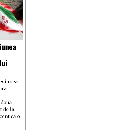
siunea
lui
resiunea
pra
i
e două
t de la
cent că o