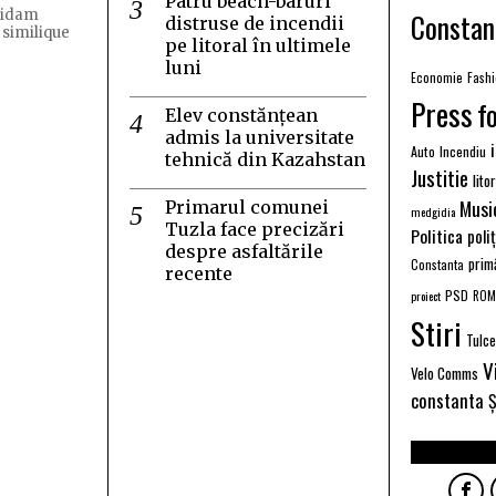
Patru beach-baruri
Constan
quidam
distruse de incendii
 similique
pe litoral în ultimele
luni
Economie
Fash
Press
f
Elev constănțean
admis la universitate
Auto
Incendiu
tehnică din Kazahstan
Justitie
lito
Musi
Primarul comunei
medgidia
Tuzla face precizări
Politica
poli
despre asfaltările
prim
Constanta
recente
PSD
proiect
ROM
Stiri
Tulc
V
Velo Comms
constanta
Ș