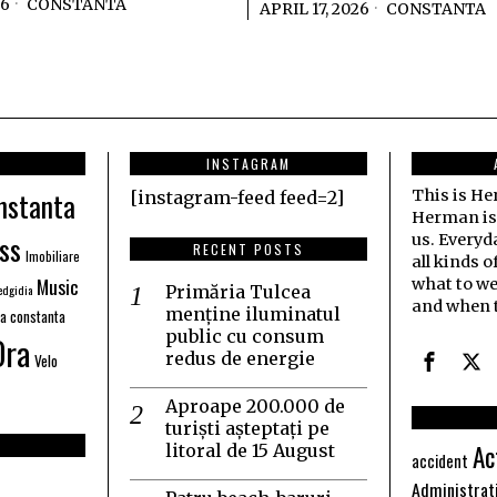
26
CONSTANTA
APRIL 17, 2026
CONSTANTA
INSTAGRAM
nstanta
This is H
[instagram-feed feed=2]
Herman is j
ss
us. Everyd
RECENT POSTS
Imobiliare
all kinds o
Music
what to we
dgidia
Primăria Tulcea
and when t
menține iluminatul
ia constanta
public cu consum
Ora
redus de energie
Velo
Aproape 200.000 de
turiști așteptați pe
Ac
litoral de 15 August
accident
Administrat