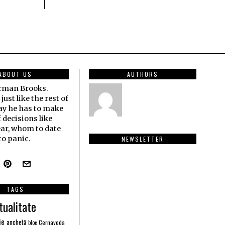
ABOUT US
AUTHORS
erman Brooks.
ust like the rest of
ay he has to make
f decisions like
ar, whom to date
o panic.
NEWSLETTER
TAGS
tualitate
ie
anchetă
Cernavoda
bloc