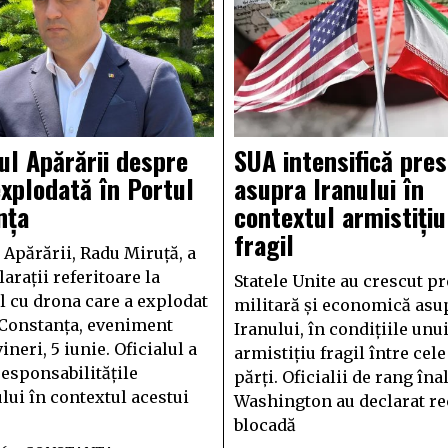
ul Apărării despre
SUA intensifică pre
xplodată în Portul
asupra Iranului în
nța
contextul armistițiu
fragil
 Apărării, Radu Miruță, a
larații referitoare la
Statele Unite au crescut p
l cu drona care a explodat
militară și economică asu
 Constanța, eveniment
Iranului, în condițiile unu
ineri, 5 iunie. Oficialul a
armistițiu fragil între cel
responsabilitățile
părți. Oficialii de rang înal
lui în contextul acestui
Washington au declarat re
blocadă