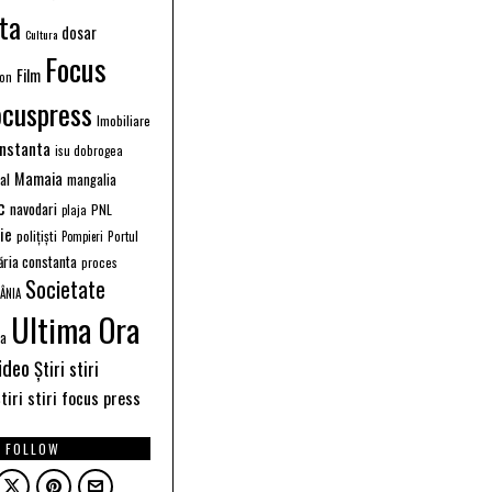
ta
dosar
Cultura
Focus
Film
ion
ocuspress
Imobiliare
instanta
isu dobrogea
Mamaia
ral
mangalia
c
navodari
PNL
plaja
ție
polițiști
Portul
Pompieri
ăria constanta
proces
Societate
ÂNIA
Ultima Ora
ea
ideo
Știri stiri
tiri stiri focus press
FOLLOW