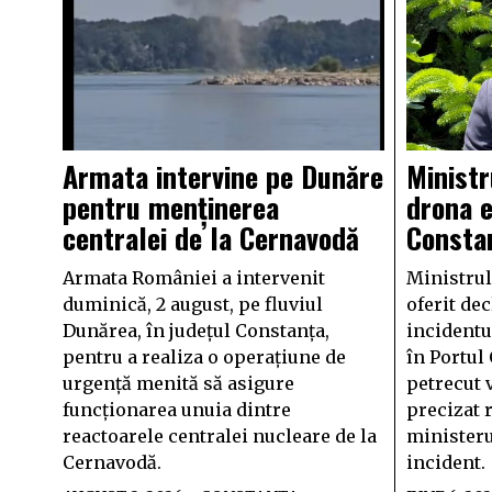
Armata intervine pe Dunăre
Ministr
pentru menținerea
drona e
centralei de la Cernavodă
Consta
Armata României a intervenit
Ministrul
duminică, 2 august, pe fluviul
oferit dec
Dunărea, în județul Constanța,
incidentu
pentru a realiza o operațiune de
în Portul
urgență menită să asigure
petrecut v
funcționarea unuia dintre
precizat 
reactoarele centralei nucleare de la
ministeru
Cernavodă.
incident.